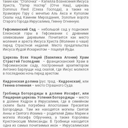
такие как: "Стопочка" – Капелла Вознесения Иисуса
Христа, "Патер Ностер" (Отче Наш), церковь
Dominus Flevit (Слеза Господа), а также на
Храмовую Гору с мечетью Аль Акса и Куполом
Скалы над Камнем Мироздания, Золотые ворота
Старого Города Иерусалима, Геенну Огненную.
Гефсиманский Сад
– небольшой сад у подножия
Елеонской горы в Гефсимании с древними
оливковыми деревьями. Почитается как место
моления и ареста Иисуса Христа (Моление о чаше)
перед Страстной неделей. Место предательства
Иисуса Иудой Искариотом – поцелуй Иуды.
Церковь Всех Наций (Базилика Агонии) Храм
Страстей Господних
– францисканский Храм в
Гефсиманском саду, построенный архитектором
Антонио Барлуцци над скалой, где Иисус молился
в последнюю ночь перед арестом.
Кидронская долина
(рус. трад. -
Кедронская
), или
Геенна огненная
– место Страшного Суда.
Гробница Богородицы в долине Иосафат, или
Пещерная церковь Успения Богородицы
– место
в долине Кедрон в Иерусалиме, где в семейном
склепе была погребена Апостолами Пресвятая
Богородица. Там же находятся могилы Святой
Анны и Святого Иохима – родителей Девы Марии и
могила Иосифа Обручника, а также Королевы
Крестоносцев Мелисанды. В Гробнице находится
одна из самых почитаемых икон – Иерусалимская