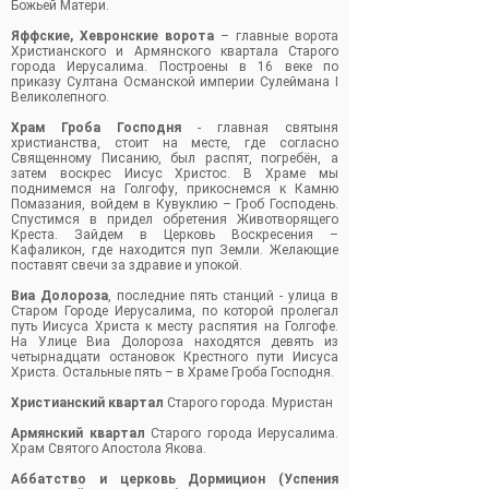
Божьей Матери.
Яффские, Хевронские ворота
– главные ворота
Христианского и Армянского квартала Старого
города Иерусалима. Построены в 16 веке по
приказу Султана Османской империи Сулеймана I
Великолепного.
Храм Гроба Господня
- главная святыня
христианства, стоит на месте, где согласно
Священному Писанию, был распят, погребён, а
затем воскрес Иисус Христос. В Храме мы
поднимемся на Голгофу, прикоснемся к Камню
Помазания, войдем в Кувуклию – Гроб Господень.
Спустимся в придел обретения Животворящего
Креста. Зайдем в Церковь Воскресения –
Кафаликон, где находится пуп Земли. Желающие
поставят свечи за здравие и упокой.
Виа Долороза
, последние пять станций - улица в
Старом Городе Иерусалима, по которой пролегал
путь Иисуса Христа к месту распятия на Голгофе.
На Улице Виа Долороза находятся девять из
четырнадцати остановок Крестного пути Иисуса
Христа. Остальные пять – в Храме Гроба Господня.
Христианский квартал
Старого города. Муристан
Армянский квартал
Старого города Иерусалима.
Храм Святого Апостола Якова.
Аббатство и церковь Дормицион (Успения