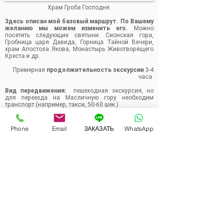
Храм Гроба Господня.
Здесь описан мой базовый маршрут. По Вашему
желанию мы можем изменить его.
Можно
посетить следующие святыни: Сионская гора,
Гробница царя Давида, Горница Тайной Вечери,
храм Апостола Якова, Монастырь Животворящего
Креста и др.
Примерная
продолжительность экскурсии
3-4
часа.
Вид передвижения:
пешеходная экскурсия, но
для переезда на Масличную гору необходим
транспорт (например, такси, 50-60 шек.)
На заметку!
Для посещения Святых мест
рекомендуется скромная одежда (плечи и колени
Phone
Email
ЗАКАЗАТЬ
WhatsApp
закрыты). Советую одеть удобную обувь и захватить
головной убор и воду.