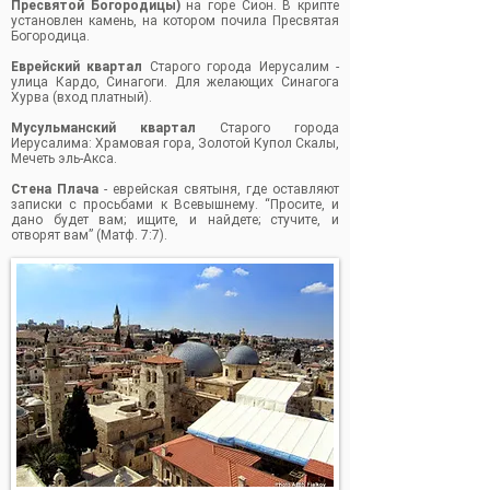
Пресвятой Богородицы)
на горе Сион. В крипте
установлен камень, на котором почила Пресвятая
Богородица.
Еврейский квартал
Старого города Иерусалим -
улица Кардо, Синагоги. Для желающих Синагога
Хурва (вход платный).
Мусульманский квартал
Старого города
Иерусалима: Храмовая гора, Золотой Купол Скалы,
Мечеть эль-Акса.
Стена Плача
- еврейская святыня, где оставляют
записки с просьбами к Всевышнему. “Просите, и
дано будет вам; ищите, и найдете; стучите, и
отворят вам” (Матф. 7:7).