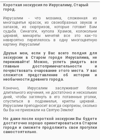
Короткая экскурсия по Иерусалиму, Старый
город.
Иерусалим - что мозаика, сложенная из
многоцветья красок, из своеобразных звуков и
запахов, из сюрпризов, которые готовит Вам
судьба. Синагоги, купола Храмов, колокольни
церквей, минареты мечетей все это как–то
невероятно переплелось в одну многоцветную
картину. Иерусалим!
Друзья мои, если у Вас всего полдня для
экскурсии в Старом городе Иерусалима, не
переживайте! Можно, успеть увидеть все
главные достопримечательности и
почувствовать очарование этого места. У вас
сложится представление об истории и
необычности древнего города.
Конечно, Иерусалим заслуживает более
длительного изучения, не достаточно и нескольких
дней, чтобы заглянуть в его потаенные уголки,
спуститься в подземелья, крипты церквей…
Иерусалим преподносит всегда сюрпризы, сколько
бы Вы не приезжали на Святую Землю!
Но даже после короткой экскурсии Вы будете
достаточно хорошо ориентироваться в Старом
городе и сможете продолжить свои прогулки
самостоятельно.