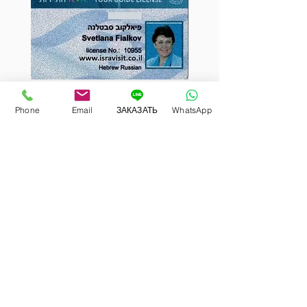
Лицензия министерства туризма Израиля No
10955
Phone
Email
ЗАКАЗАТЬ
WhatsApp
Пользуйтесь услугами только гидов
лицензированных Министерством
Туризма Израиля! Берегите свои нервы,
деньги и настроение!!!!
Цена экскурсии обычно зависит от:
Количества участников экскурсии
Квалификации гида
Транспорта
Маршрута
Сезона
Предварительное обсуждение условий