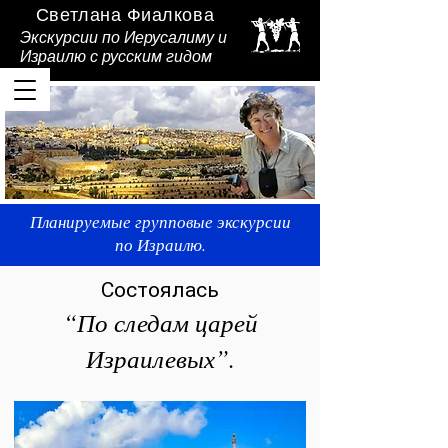
Светлана Фиалкова
Экскурсии по Иерусалиму и
Израилю
с русским гидом
Планируемые групповые экскурсии
Светлана Фиалкова - Ваш гид в
по Израилю.
Израиле.
Состоялась
“По следам царей
Израилевых”.