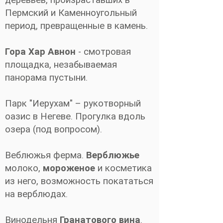
деревьев, произраставших в
Пермский и Каменноугольный
период, превращенные в камень.
Гора Хар Авнон
- смотровая
площадка, незабываемая
панорама пустыни.
Парк "Иерухам" – рукотворный
оазис в Негеве. Прогулка вдоль
озера (под вопросом).
Веблюжья ферма.
Верблюжье
молоко,
мороженое
и косметика
из него, возможность покататься
на верблюдах.
Винодельня
Гранатового вина
.