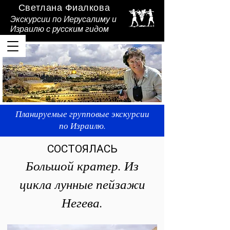
Светлана Фиалкова
Экскурсии по Иерусалиму и
Израилю
с русским гидом
Планируемые групповые экскурсии
Светлана Фиалкова - Ваш гид в
по Израилю.
Израиле.
СОСТОЯЛАСЬ
Большой кратер. Из
цикла лунные пейзажи
Негева.