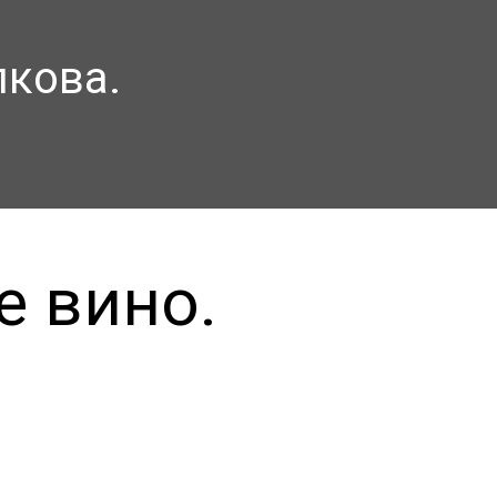
лкова.
е вино.