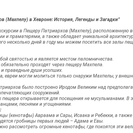
в (Махпелу) в Хевроне: История, Легенды и Загадки”
скурсии в Пещеру Патриархов (Махпелу), расположенную в 
и и праматерями, а также обладает уникальной архитектур
сего несколько дней в году мы можем посетить все залы пе
бой святостью и является местом паломничества.
 обязательно проходят через пещеру Махпела.
 и праведные души усопших.
ода, евреи могли молиться только снаружи Махпелы, у внешн
атриархов было построено Иродом Великим над предполаг
 впечатляющих сооружений.
х пещера открывается для посещения не мусульманами. В 
танцами, песнями и угощениями.
:
ы (кенотафы) Авраама и Сары, Исаака и Ребекки, а также Я
дятся гробницы первых людей – Адама и Евы.
жно рассмотреть огромные кенотафы, где покоятся эти вел