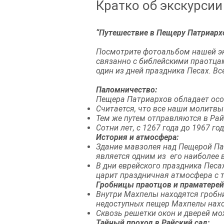
Кратко об экскурсии
“Путешествие в Пещеру Патриархо
Посмотрите фотоальбом нашей эк
связанно с библейскими праотцам
один из дней праздника Песах. В
Паломничество:
Пещера Патриархов обладает осо
Считается, что все наши молитвы
Тем же путем отправляются в Рай
Сотни лет, с 1267 года до 1967 г
История и атмосфера:
Здание мавзолея над Пещерой П
является одним из его наиболее
В дни еврейского праздника Песа
царит праздничная атмосфера с 
Гробницы праотцов и праматерей
Внутри Махпелы находятся гробниц
недоступных пещер Махпелы нахо
Сквозь решетки окон и дверей мо
Тайный проход в Райский сад: