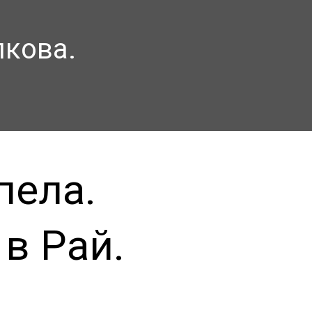
лкова.
пела.
в Рай.