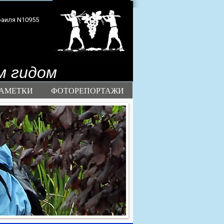
раиля N10955
м гидом
АМЕТКИ
ФОТОРЕПОРТАЖИ