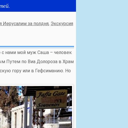
тей.
я Иерусалим за полдня
,
Экскурсия
е с нами мой муж Саша – человек
ым Путем по Виа Долороза в Храм
нскую гору или в Гефсиманию. Но