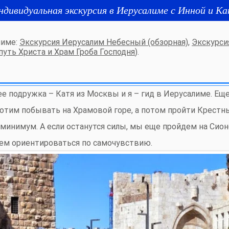
ндивидуальная экскурсия в Иерусалиме с Инной и Ка
лиме:
Экскурсия Иерусалим Небесный (обзорная)
,
Экскурси
уть Христа и Храм Гроба Господня
).
 ее подружка – Катя из Москвы и я – гид в Иерусалиме. Ещ
хотим побывать на Храмовой горе, а потом пройти Крестн
 минимум. А если останутся силы, мы еще пройдем на Сио
дем ориентироваться по самочувствию.