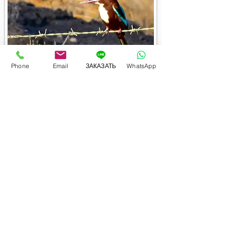
Зимородок в заповеднике птиц в долине Хула.
Phone
Email
ЗАКАЗАТЬ
WhatsApp
Буйволы в долине Хула.