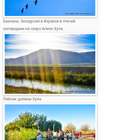
Бакланы. Экскурсия в Израиле в птичий
заповедник на озеро Агмон Хула.
Пейзаж долины Хула.