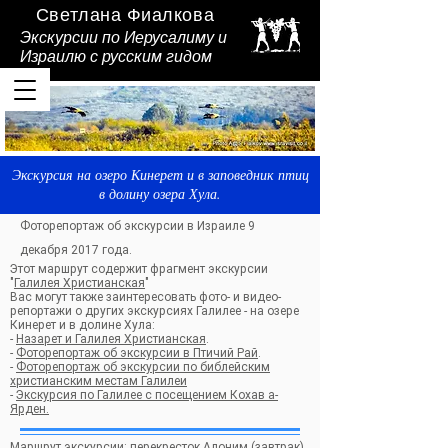
Светлана Фиалкова
Экскурсии по Иерусалиму и
Израилю
с русским гидом
Экскурсия на озеро Кинерет и в заповедник птиц
в долину озера Хула.
Фоторепортаж об экскурсии в Израиле 9
декабря 2017 года.
Этот маршрут содержит фрагмент экскурсии
"
Галилея Христианская
"
Вас могут также заинтересовать фото- и видео-
репортажи о других экскурсиях Галилее - на озере
Кинерет и в долине Хула:
-
Назарет и Галилея Христианская
.
-
Фоторепортаж об экскурсии в Птичий Рай
.
-
Фоторепортаж об экскурсии по библейским
христианским местам Галилеи
-
Экскурсия по Галилее с посещением Кохав а-
Ярден.
Маршрут экскурсии: перекресток Алоним (завтрак),