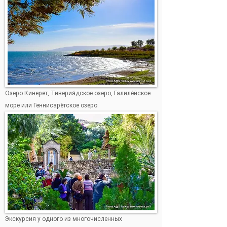
Озеро Кинерет, Тивериа́дское озеро, Галиле́йское
море или Геннисаре́тское озеро.
Экскурсия у одного из многочисленных