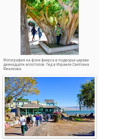
Фотография на фоне фикуса в подворье церкви
двенадцати апостолов. Гид в Израиле Светлана
Фотография на фоне фикуса в подворье церкви
Фиалкова.
двенадцати апостолов. Гид в Израиле Светлана
Фиалкова.