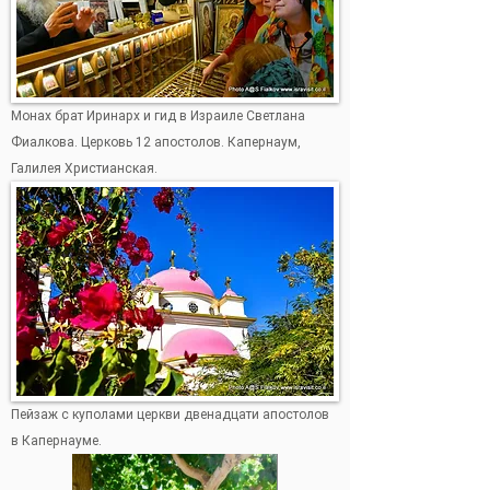
Монах брат Иринарх и гид в Израиле Светлана
Фиалкова. Церковь 12 апостолов. Капернаум,
Галилея Христианская.
Пейзаж с куполами церкви двенадцати апостолов
в Капернауме.