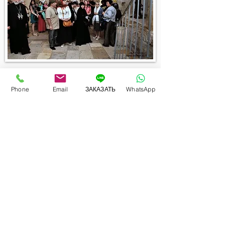
...
Phone
Email
ЗАКАЗАТЬ
WhatsApp
Все религии считают это место святым. Христиане
и мусульмане верят, что здесь сошел Святой дух на
учеников Иисуса, и они стали его Апостолами.