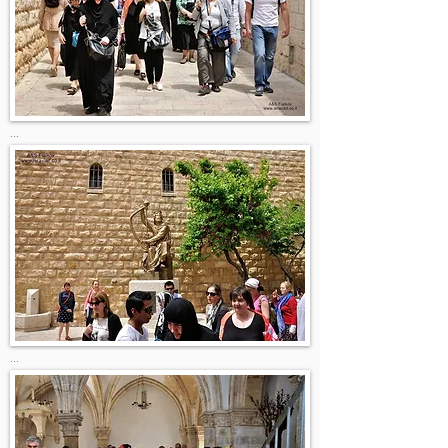
...
...