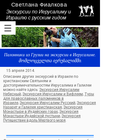
Светлана Фиалкова
Экскурсии по Иерусалиму и
Израилю
с русским гидом
Паломники из Грузии на экскурсии в Иерусалиме.
მომლოცველთა იერუსალიმში.
15 апреля 2014.
Описание других экскурсий в Израиле по
христианским Святыням и
достопримечательностям Иерусалима и Галилеи
можно найте здесь:
Экскурсия Иерусалим
Небесный
;
Экскурсия Иерусалим и Вифлеем
;
Туры
для православных паломников в
Израиле
;
Экскурсия Иерусалим Русский
;
Экскурсия
Назарет и Галилея христианская
;
Экскурсия
Монастыри в Иудейских горах
;
Экскурсия
Монастыри Иудейской пустыни
;
Экскурсия
Путешествие вдоль Мертвого моря
.