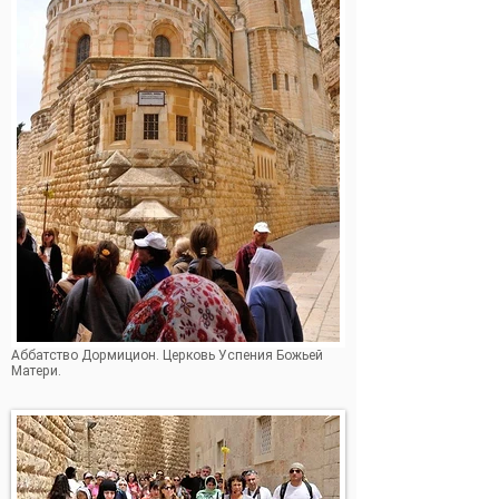
Аббатство Дормицион. Церковь Успения Божьей
Матери.